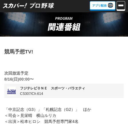
アプリ配信
競馬予想TV!
次回放送予定
8/16(日)00:00〜
フジテレビＯＮＥ スポーツ・バラエティ
CS307/Ch.614
「中京記念（G3）」「札幌記念（G2）」 ほか
＜司会＞見栄晴 横山ルリカ
＜出演＞松本ヒロシ 競馬予想専門家4名