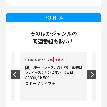
POINT.4
そのほかジャンルの
関連番組も熱い！
8/10(月
8/10(月)09:45～17:00
生放送
バドミ
[生]【ボートレースLIVE】PGⅠ第40回
ンオー
レディースチャンピオン 5日目
BS24
ラ
CS800/Ch.580
J SP
スポーツライブ＋