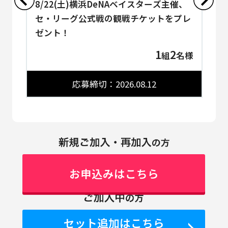
8/22(土)横浜DeNAベイスターズ主催、
8
レ
セ・リーグ公式戦の観戦チケットをプレ
ゼント！
1
2
様
組
名様
応募締切：2026.08.12
お申込みはこちら
セット追加はこちら