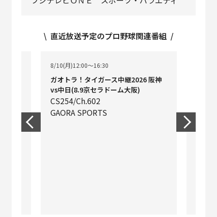
\ 直近放送予定のプロ野球関連番組 /
8/10(月)12:00～16:30
10
ガオトラ！タイガース中継2026 阪神
vs中日(8.9京セラドーム大阪)
CS254/Ch.602
GAORA SPORTS
8/10(月
[初]
202
CS257
日テ