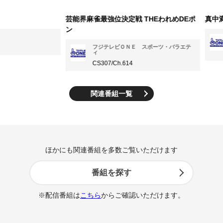
芸能界麻雀最強位決定戦 THEわれめDEポ
真中満の酒
ン
フ
ィ
フジテレビＯＮＥ スポーツ・バラエテ
ィ
CS
CS307/Ch.614
関連番組一覧
ほかにも関連番組を多数ご覧いただけます
番組を探す
※配信番組は
こちら
からご確認いただけます。