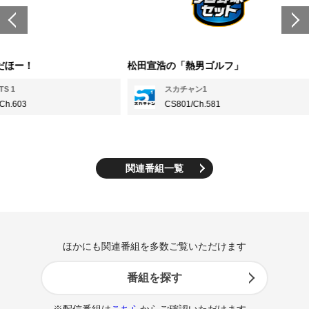
！
松田宣浩の「熱男ゴルフ」
芸
ン
スカチャン1
CS801/Ch.581
関連番組一覧
ほかにも関連番組を多数ご覧いただけます
番組を探す