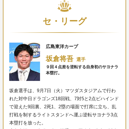
セ・リーグ
広島東洋カープ
坂倉将吾
選手
９回４点差を逆転する自身初のサヨナラ
本塁打。
坂倉選手は、9月7日（火）マツダスタジアムで行わ
れた対中日ドラゴンズ18回戦、7対5と2点ビハインド
で迎えた9回裏、2死1、2塁の場面で打席に立ち、乱
打戦を制するライトスタンドへ運ぶ逆転サヨナラ3点
本塁打を放った。