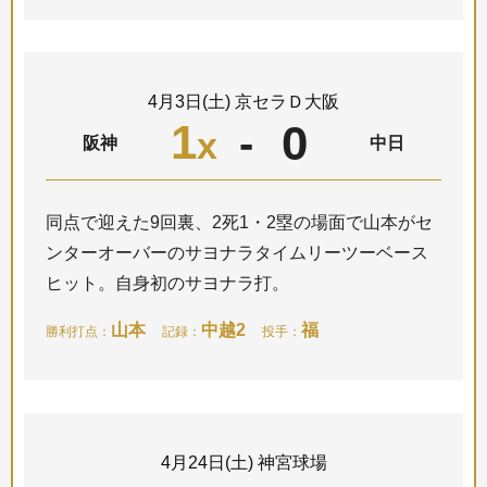
4月3日(土) 京セラＤ大阪
1
0
-
x
阪神
中日
同点で迎えた9回裏、2死1・2塁の場面で山本がセ
ンターオーバーのサヨナラタイムリーツーベース
ヒット。自身初のサヨナラ打。
山本
中越2
福
勝利打点：
記録：
投手：
4月24日(土) 神宮球場