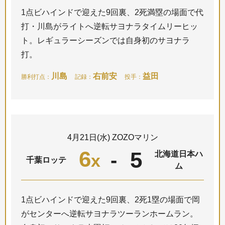
1点ビハインドで迎えた9回裏、2死満塁の場面で代
打・川島がライトへ逆転サヨナラタイムリーヒッ
ト。レギュラーシーズンでは自身初のサヨナラ
打。
川島
右前安
益田
勝利打点：
記録：
投手：
4月21日(水) ZOZOマリン
6
5
-
北海道日本ハ
x
千葉ロッテ
ム
1点ビハインドで迎えた9回裏、2死1塁の場面で岡
がセンターへ逆転サヨナラツーランホームラン。