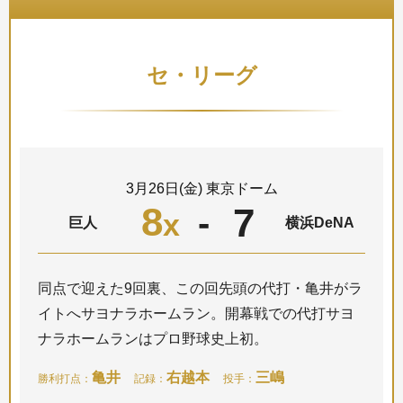
セ・リーグ
3月26日(金) 東京ドーム
8
7
-
x
巨人
横浜DeNA
同点で迎えた9回裏、この回先頭の代打・亀井がラ
イトへサヨナラホームラン。開幕戦での代打サヨ
ナラホームランはプロ野球史上初。
亀井
右越本
三嶋
勝利打点：
記録：
投手：