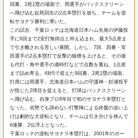
回裏、2死1塁の場面で、岡選手がバックスクリーン
へ飛び込む起死回生の2点本塁打を放ち、チームを逆
転サヨナラ勝利に導いた。
この試合、千葉ロッテは北海道日本ハム先発の伊藤投
手に6回まで2安打無得点と抑え込まれ、最大5点差ま
で引き離される苦しい展開。しかし、7回、四番・安
田選手の2点本塁打で反撃の狼煙を上げると、その後
も代打・角中選手の適時打などで点数を重ね、1点差
まで詰め寄る。4対5で迎えた9回裏、2死1塁の場面、
打席には岡選手。北海道日本ハムの守護神・杉浦投手
が投じた2球目を捉えると、打球はバックスクリーン
へ飛び込む、自身プロ8年目で初のサヨナラ本塁打と
なった。劣勢でも諦めない打撃陣による終盤の追い上
げは劇的な大逆転となり、チームは引き分けを挟んで
6連勝、2位浮上となった。
千葉ロッテの逆転サヨナラ本塁打は、2001年のボー