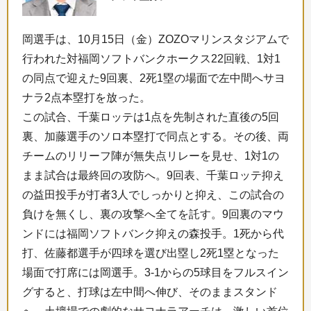
岡選手は、10月15日（金）ZOZOマリンスタジアムで
行われた対福岡ソフトバンクホークス22回戦、1対1
の同点で迎えた9回裏、2死1塁の場面で左中間へサヨ
ナラ2点本塁打を放った。
この試合、千葉ロッテは1点を先制された直後の5回
裏、加藤選手のソロ本塁打で同点とする。その後、両
チームのリリーフ陣が無失点リレーを見せ、1対1の
まま試合は最終回の攻防へ。9回表、千葉ロッテ抑え
の益田投手が打者3人でしっかりと抑え、この試合の
負けを無くし、裏の攻撃へ全てを託す。9回裏のマウ
ンドには福岡ソフトバンク抑えの森投手。1死から代
打、佐藤都選手が四球を選び出塁し2死1塁となった
場面で打席には岡選手。3-1からの5球目をフルスイン
グすると、打球は左中間へ伸び、そのままスタンド