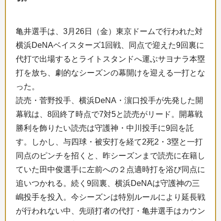
亀井選手は、3月26日（金）東京ドームで行われた対
横浜DeNAベイスターズ1回戦、同点で迎えた9回裏に
代打で出場するとライトスタンドへ運ぶサヨナラ本塁
打を放ち、劇的なシーズンの幕開けを迎える一打とな
った。
読売・菅野投手、横浜DeNA・濵口投手が先発した開
幕戦は、8回終了時点で7対5と読売がリード。開幕戦
勝利を飾りたい読売は守護神・中川投手に9回を託
す。しかし、与四球・被安打を経て2死2・3塁と一打
同点のピンチを招くと、昨シーズンまで読売に在籍し
ていた田中俊選手に左前への２点適時打を浴び同点に
追いつかれる。続く9回裏、横浜DeNAは守護神の三
嶋投手を投入。今シーズンは特別ルールにより延長戦
が行われない中、先頭打者の代打・亀井選手はカウン