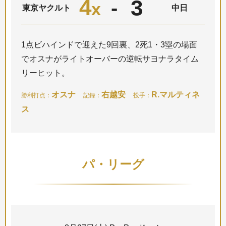
4
3
-
x
東京ヤクルト
中日
1点ビハインドで迎えた9回裏、2死1・3塁の場面
でオスナがライトオーバーの逆転サヨナラタイム
リーヒット。
オスナ
右越安
R.マルティネ
勝利打点：
記録：
投手：
ス
パ・リーグ