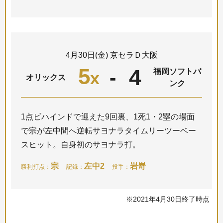
4月30日(金) 京セラＤ大阪
5
4
-
福岡ソフトバ
x
オリックス
ンク
1点ビハインドで迎えた9回裏、1死1・2塁の場面
で宗が左中間へ逆転サヨナラタイムリーツーベー
スヒット。自身初のサヨナラ打。
宗
左中2
岩嵜
勝利打点：
記録：
投手：
※2021年4月30日終了時点