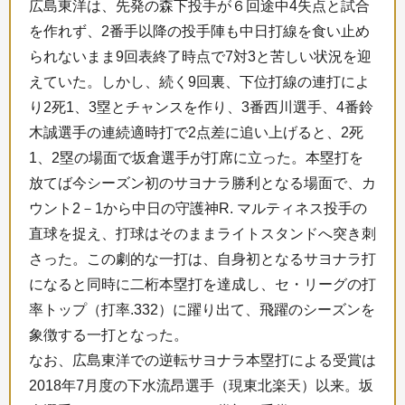
広島東洋は、先発の森下投手が６回途中4失点と試合
を作れず、2番手以降の投手陣も中日打線を食い止め
られないまま9回表終了時点で7対3と苦しい状況を迎
えていた。しかし、続く9回裏、下位打線の連打によ
り2死1、3塁とチャンスを作り、3番西川選手、4番鈴
木誠選手の連続適時打で2点差に追い上げると、2死
1、2塁の場面で坂倉選手が打席に立った。本塁打を
放てば今シーズン初のサヨナラ勝利となる場面で、カ
ウント2－1から中日の守護神R. マルティネス投手の
直球を捉え、打球はそのままライトスタンドへ突き刺
さった。この劇的な一打は、自身初となるサヨナラ打
になると同時に二桁本塁打を達成し、セ・リーグの打
率トップ（打率.332）に躍り出て、飛躍のシーズンを
象徴する一打となった。
なお、広島東洋での逆転サヨナラ本塁打による受賞は
2018年7月度の下水流昂選手（現東北楽天）以来。坂