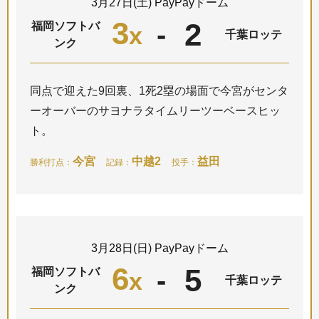
3月27日(土) PayPayドーム
3
2
-
福岡ソフトバ
x
千葉ロッテ
ンク
同点で迎えた9回裏、1死2塁の場面で今宮がセンタ
ーオーバーのサヨナラタイムリーツーベースヒッ
ト。
今宮
中越2
益田
勝利打点：
記録：
投手：
3月28日(日) PayPayドーム
6
5
-
福岡ソフトバ
x
千葉ロッテ
ンク