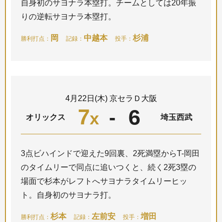
自身初のサヨナラ本塁打。チームとしては20年振
りの逆転サヨナラ本塁打。
岡
中越本
杉浦
勝利打点：
記録：
投手：
4月22日(木) 京セラＤ大阪
7
6
-
x
オリックス
埼玉西武
3点ビハインドで迎えた9回裏、2死満塁からT-岡田
のタイムリーで同点に追いつくと、続く2死3塁の
場面で杉本がレフトへサヨナラタイムリーヒッ
ト。自身初のサヨナラ打。
杉本
左前安
増田
勝利打点：
記録：
投手：