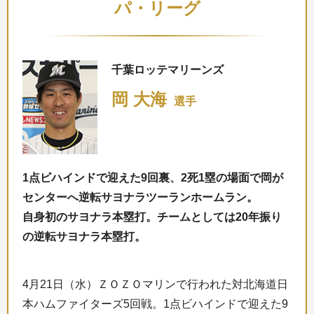
パ・リーグ
千葉ロッテマリーンズ
岡 大海
選手
1点ビハインドで迎えた9回裏、2死1塁の場面で岡が
センターへ逆転サヨナラツーランホームラン。
自身初のサヨナラ本塁打。チームとしては20年振り
の逆転サヨナラ本塁打。
4月21日（水）ＺＯＺＯマリンで行われた対北海道日
本ハムファイターズ5回戦。1点ビハインドで迎えた9