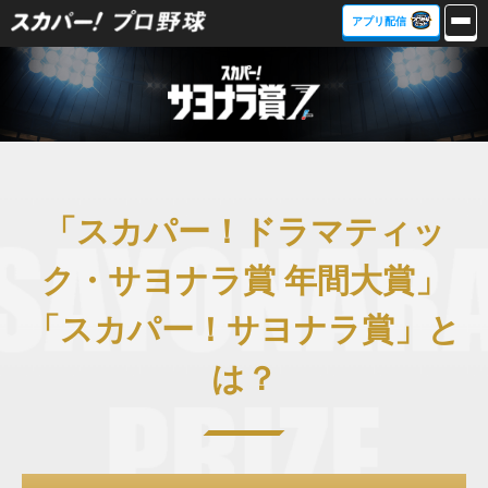
アプリ配信
「スカパー！ドラマティッ
ク・サヨナラ賞 年間大賞」
「スカパー！サヨナラ賞」と
は？