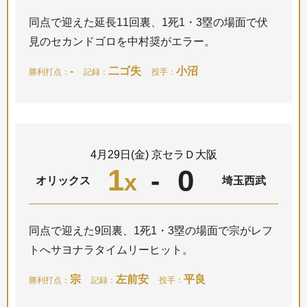
同点で迎えた延長11回裏、1死1・3塁の場面で伏
見のセカンドゴロを中村奨がエラー。
-
二ゴ失
小沼
勝利打点：
記録：
投手：
4月29日(金) 京セラＤ大阪
1
0
-
x
オリックス
埼玉西武
同点で迎えた9回裏、1死1・3塁の場面で宗がレフ
トへサヨナラタイムリーヒット。
宗
左前安
平良
勝利打点：
記録：
投手：