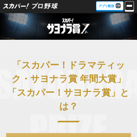
アプリ配信
「スカパー！ドラマティッ
ク・サヨナラ賞 年間大賞」
「スカパー！サヨナラ賞」と
は？