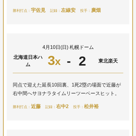
宇佐見
左線安
廣畑
勝利打点：
記録：
投手：
4月10日(日) 札幌ドーム
3
2
-
北海道日本ハ
x
東北楽天
ム
同点で迎えた延長10回裏、1死2塁の場面で近藤が
右中間へサヨナラタイムリーツーベースヒット。
近藤
右中2
松井裕
勝利打点：
記録：
投手：