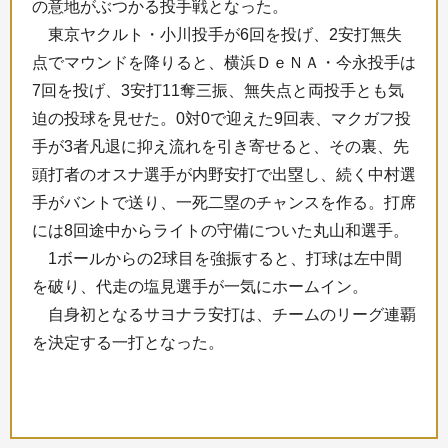
の意地がぶつかる投手戦となった。
東京ヤクルト・小川投手が6回を投げ、2安打無失
点でマウンドを降りると、横浜ＤｅＮＡ・今永投手は
7回を投げ、3安打11奪三振、無失点と両投手とも気
迫の投球を見せた。0対0で迎えた9回表、マクガフ投
手が3者凡退に抑え流れを引き寄せると、その裏、先
頭打者のオスナ選手が内野安打で出塁し、続く中村選
手がバントで送り、一死二塁のチャンスを作る。打席
には8回途中からライトの守備についた丸山和選手。
1ボールからの2球目を強振すると、打球は左中間
を破り、代走の塩見選手が一気にホームイン。
自身初となるサヨナラ安打は、チームのリーグ連覇
を決定する一打となった。