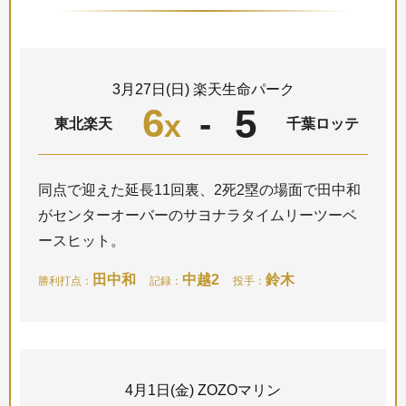
3月27日(日) 楽天生命パーク
6
5
-
x
東北楽天
千葉ロッテ
同点で迎えた延長11回裏、2死2塁の場面で田中和
がセンターオーバーのサヨナラタイムリーツーベ
ースヒット。
田中和
中越2
鈴木
勝利打点：
記録：
投手：
4月1日(金) ZOZOマリン