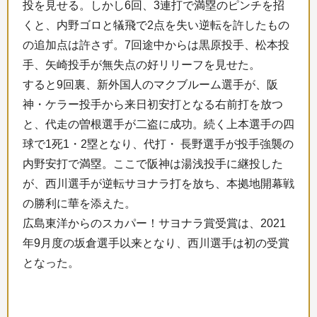
投を見せる。しかし6回、3連打で満塁のピンチを招
くと、内野ゴロと犠飛で2点を失い逆転を許したもの
の追加点は許さず。7回途中からは黒原投手、松本投
手、矢崎投手が無失点の好リリーフを見せた。
すると9回裏、新外国人のマクブルーム選手が、阪
神・ケラー投手から来日初安打となる右前打を放つ
と、代走の曽根選手が二盗に成功。続く上本選手の四
球で1死1・2塁となり、代打・ 長野選手が投手強襲の
内野安打で満塁。ここで阪神は湯浅投手に継投した
が、西川選手が逆転サヨナラ打を放ち、本拠地開幕戦
の勝利に華を添えた。
広島東洋からのスカパー！サヨナラ賞受賞は、2021
年9月度の坂倉選手以来となり、西川選手は初の受賞
となった。