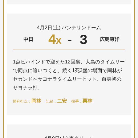
4月2日(土) バンテリンドーム
4
3
-
x
中日
広島東洋
1点ビハインドで迎えた12回裏、大島のタイムリー
で同点に追いつくと、続く1死3塁の場面で岡林が
セカンドへサヨナラタイムリーヒット。自身初の
サヨナラ打。
岡林
二安
栗林
勝利打点：
記録：
投手：