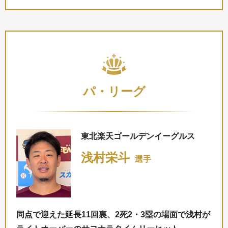
パ・リーグ
東北楽天ゴールデンイーグルス
浅村栄斗
選手
同点で迎えた延長11回裏、2死2・3塁の場面で浅村が