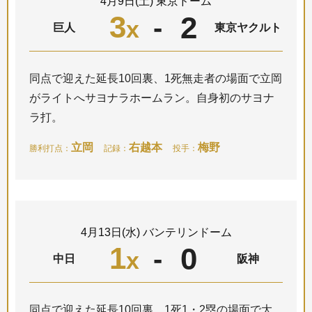
4月9日(土) 東京ドーム
3
2
-
x
巨人
東京ヤクルト
同点で迎えた延長10回裏、1死無走者の場面で立岡
がライトへサヨナラホームラン。自身初のサヨナ
ラ打。
立岡
右越本
梅野
勝利打点：
記録：
投手：
4月13日(水) バンテリンドーム
1
0
-
x
中日
阪神
同点で迎えた延長10回裏、1死1・2塁の場面で大