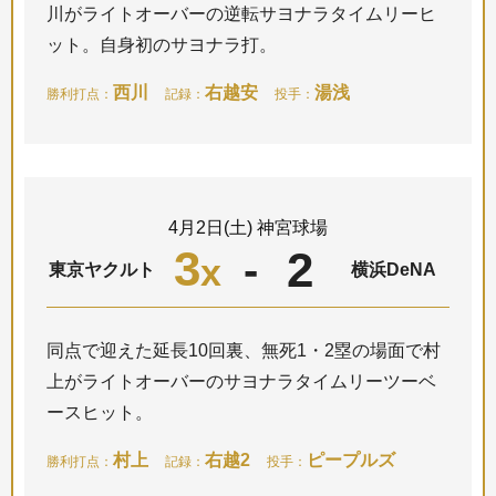
川がライトオーバーの逆転サヨナラタイムリーヒ
ット。自身初のサヨナラ打。
西川
右越安
湯浅
勝利打点：
記録：
投手：
4月2日(土) 神宮球場
3
2
-
x
東京ヤクルト
横浜DeNA
同点で迎えた延長10回裏、無死1・2塁の場面で村
上がライトオーバーのサヨナラタイムリーツーベ
ースヒット。
村上
右越2
ピープルズ
勝利打点：
記録：
投手：