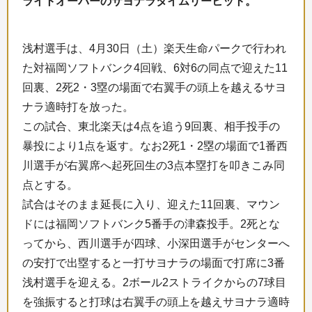
ライトオーバーのサヨナラタイムリーヒット。
浅村選手は、4月30日（土）楽天生命パークで行われ
た対福岡ソフトバンク4回戦、6対6の同点で迎えた11
回裏、2死2・3塁の場面で右翼手の頭上を越えるサヨ
ナラ適時打を放った。
この試合、東北楽天は4点を追う9回裏、相手投手の
暴投により1点を返す。なお2死1・2塁の場面で1番西
川選手が右翼席へ起死回生の3点本塁打を叩きこみ同
点とする。
試合はそのまま延長に入り、迎えた11回裏、マウン
ドには福岡ソフトバンク5番手の津森投手。2死とな
ってから、西川選手が四球、小深田選手がセンターへ
の安打で出塁すると一打サヨナラの場面で打席に3番
浅村選手を迎える。2ボール2ストライクからの7球目
を強振すると打球は右翼手の頭上を越えサヨナラ適時