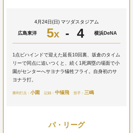
4月24日(日) マツダスタジアム
5
4
-
x
広島東洋
横浜DeNA
1点ビハインドで迎えた延長10回裏、坂倉のタイム
リーで同点に追いつくと、続く1死満塁の場面で小
園がセンターへサヨナラ犠牲フライ。自身初のサ
ヨナラ打。
小園
中犠飛
三嶋
勝利打点：
記録：
投手：
パ・リーグ