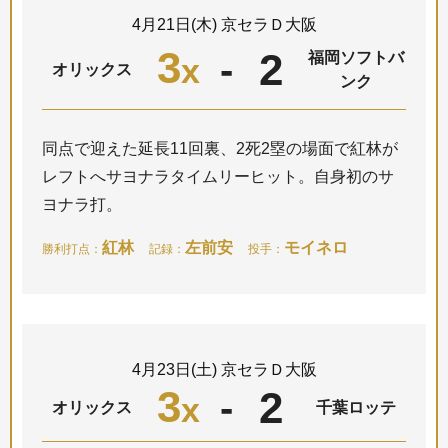
4月21日(木) 京セラＤ大阪
3
2
-
福岡ソフトバ
x
オリックス
ンク
同点で迎えた延長11回裏、2死2塁の場面で紅林が
レフトへサヨナラタイムリーヒット。自身初のサ
ヨナラ打。
紅林
左前安
モイネロ
勝利打点：
記録：
投手：
4月23日(土) 京セラＤ大阪
3
2
-
x
オリックス
千葉ロッテ