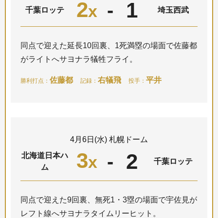
2
1
-
x
千葉ロッテ
埼玉西武
同点で迎えた延長10回裏、1死満塁の場面で佐藤都
がライトへサヨナラ犠牲フライ。
佐藤都
右犠飛
平井
勝利打点：
記録：
投手：
4月6日(水) 札幌ドーム
3
2
-
北海道日本ハ
x
千葉ロッテ
ム
同点で迎えた9回裏、無死1・3塁の場面で宇佐見が
レフト線へサヨナラタイムリーヒット。