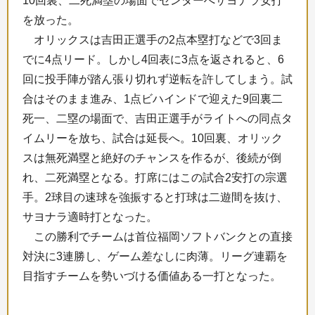
10回裏、二死満塁の場面でセンターへサヨナラ安打
を放った。
オリックスは吉田正選手の2点本塁打などで3回ま
でに4点リード。しかし4回表に3点を返されると、6
回に投手陣が踏ん張り切れず逆転を許してしまう。試
合はそのまま進み、1点ビハインドで迎えた9回裏二
死一、二塁の場面で、吉田正選手がライトへの同点タ
イムリーを放ち、試合は延長へ。10回裏、オリック
スは無死満塁と絶好のチャンスを作るが、後続が倒
れ、二死満塁となる。打席にはこの試合2安打の宗選
手。2球目の速球を強振すると打球は二遊間を抜け、
サヨナラ適時打となった。
この勝利でチームは首位福岡ソフトバンクとの直接
対決に3連勝し、ゲーム差なしに肉薄。リーグ連覇を
目指すチームを勢いづける価値ある一打となった。