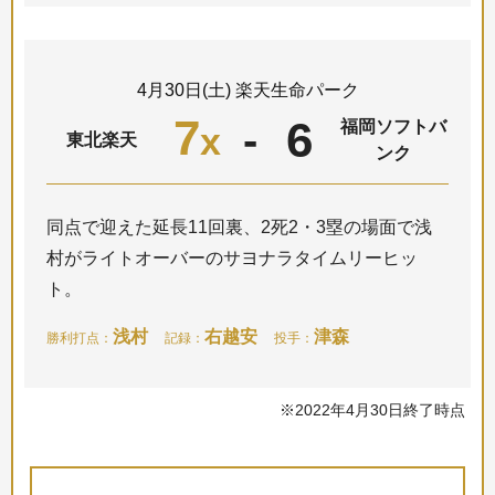
4月30日(土) 楽天生命パーク
7
6
-
福岡ソフトバ
x
東北楽天
ンク
同点で迎えた延長11回裏、2死2・3塁の場面で浅
村がライトオーバーのサヨナラタイムリーヒッ
ト。
浅村
右越安
津森
勝利打点：
記録：
投手：
※2022年4月30日終了時点