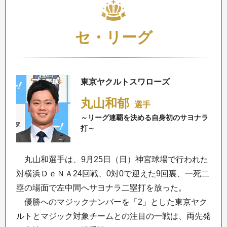
セ・リーグ
東京ヤクルトスワローズ
丸山和郁
選手
～リーグ連覇を決める自身初のサヨナラ
打～
丸山和選手は、9月25日（日）神宮球場で行われた
対横浜ＤｅＮＡ24回戦、0対0で迎えた9回裏、一死二
塁の場面で左中間へサヨナラ二塁打を放った。
優勝へのマジックナンバーを「2」とした東京ヤク
ルトとマジック対象チームとの注目の一戦は、両先発