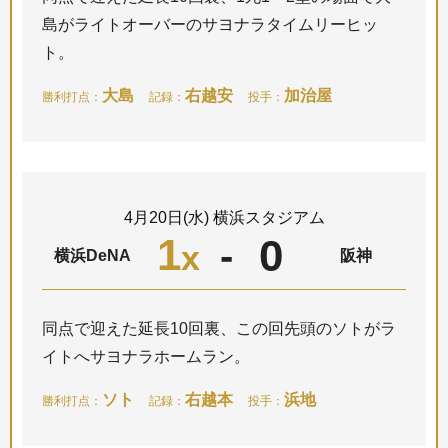
島がライトオーバーのサヨナラタイムリーヒッ
ト。
大島
右越安
加治屋
勝利打点：
記録：
投手：
4月20日(水) 横浜スタジアム
1
0
-
x
横浜DeNA
阪神
同点で迎えた延長10回裏、この回先頭のソトがラ
イトへサヨナラホームラン。
ソト
右越本
浜地
勝利打点：
記録：
投手：