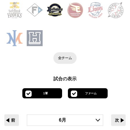
全チーム
試合の表示
1軍
ファーム
前
次