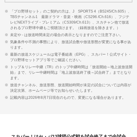
「プロ野球セット」のご契約の方は、J SPORTS 4（BS245/Ch.605）、
TBSチャンネル1 最新ドラマ・音楽・映画（CS296 /Ch.616）、フジテ
レビNEXTライブ・プレミアム（CS309/Ch.613）、スカチャン他で放送
されるプロ野球中継もご視聴頂けます。（録画放送を除きます。）
未定や - は放送時間未定の場合の表示となりますのでご注意下さい。
気象条件や不測の事態により、放送試合数や放送形態が変更になる事があ
ります。
最新の放送スケジュールは電子番組表（EPG）、スカパー！公式サイト・
プロ野球セットアプリ等でご確認ください。
トップ＆リレー中継（TR）のトップ中継時間は「放送開始～地上波放送開
始」まで、リレー中継時間は「地上波放送終了後～試合終了」までとなり
ます。
放送チャンネル、放送形態、放送開始時間が未定の試合については内容が
決定次第、ホームページ等でお知らせいたします。
記載内容は2026年8月7日現在のもので、変更になる場合があります。
スカパー！はセ・パ12球団公式戦を試合終了まで全試合