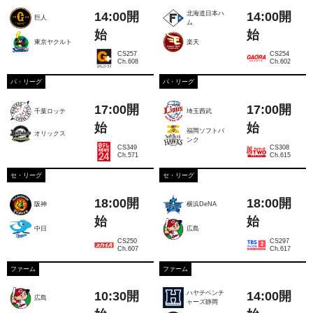
14:00開
14:00開
北海道日本ハ
巨人
ム
始
始
東京ヤクルト
楽天
CS257
CS254
Ch.608
Ch.602
パ・リーグ
パ・リーグ
17:00開
17:00開
千葉ロッテ
埼玉西武
始
始
福岡ソフトバ
オリックス
ンク
CS349
CS308
Ch.571
Ch.615
セ・リーグ
セ・リーグ
18:00開
18:00開
阪神
横浜DeNA
始
始
中日
広島
CS250
CS297
Ch.607
Ch.617
ファーム
ファーム
ハヤテベンチ
10:30開
14:00開
広島
ャーズ静岡