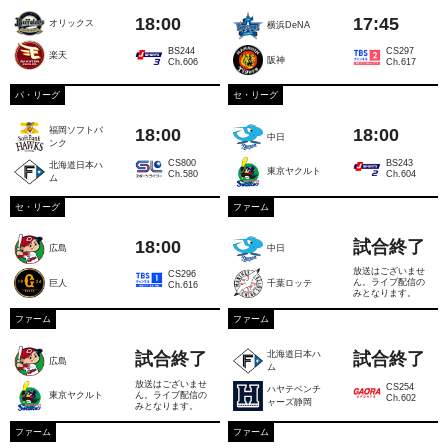
18:00
17:45
オリックス
横浜DeNA
BS244
CS297
楽天
阪神
Ch.606
Ch.617
パ・リーグ
セ・リーグ
18:00
18:00
福岡ソフトバ
中日
ンク
CS800
BS243
北海道日本ハ
東京ヤクルト
Ch.580
Ch.604
ム
セ・リーグ
ファーム
18:00
試合終了
広島
中日
放送はございませ
CS296
ん。ライブ配信の
巨人
千葉ロッテ
Ch.616
みとなります。
ファーム
ファーム
試合終了
試合終了
北海道日本ハ
広島
ム
放送はございませ
CS254
ハヤテベンチ
ん。ライブ配信の
東京ヤクルト
Ch.602
ャーズ静岡
みとなります。
ファーム
ファーム