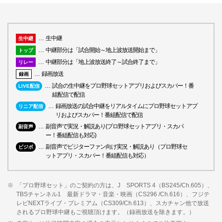
生中継
生中継
中継部分は「試合開始～地上波放送開始まで」
トップ
中継部分は「地上波放送終了～試合終了まで」
リレー
録画放送
録画
試合の生中継をプロ野球セットアプリおよびスカパー！番
LIVE配信
組配信で配信
録画放送の試合中継をリアルタイムにプロ野球セットアプ
リニア配信
リおよびスカパー！番組配信で配信
副音声で実況・解説あり(プロ野球セットアプリ・スカパ
副音声
ー！番組配信も対応)
副音声でビジターファン向け実況・解説あり（プロ野球セ
ビジボ
ットアプリ・スカパー！番組配信も対応）
「プロ野球セット」のご契約の方は、J SPORTS 4（BS245/Ch.605）、
TBSチャンネル1 最新ドラマ・音楽・映画（CS296 /Ch.616）、フジテ
レビNEXTライブ・プレミアム（CS309/Ch.613）、スカチャン他で放送
されるプロ野球中継もご視聴頂けます。（録画放送を除きます。）