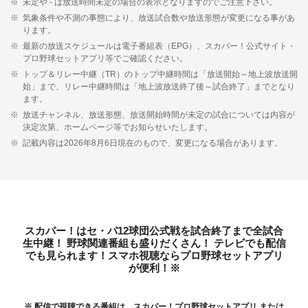
未定や - は放送時間未定の場合の表示となりますのでご注意下さい。
気象条件や不測の事態により、放送試合数や放送形態が変更になる事があ
ります。
最新の放送スケジュールは電子番組表（EPG）、スカパー！公式サイト・
プロ野球セットアプリ等でご確認ください。
トップ＆リレー中継（TR）のトップ中継時間は「放送開始～地上波放送開
始」まで、リレー中継時間は「地上波放送終了後～試合終了」までとなり
ます。
放送チャンネル、放送形態、放送開始時間が未定の試合については内容が
決定次第、ホームページ等でお知らせいたします。
記載内容は2026年8月6日現在のもので、変更になる場合があります。
スカパー！はセ・パ12球団公式戦を試合終了まで全試合
生中継！
野球関連番組も盛りだくさん！
テレビでも配信
でも見られます！スマホ視聴ならプロ野球セットアプリ
が便利！※
※ 配信で視聴できる番組は、スカパー！プロ野球セットアプリ または