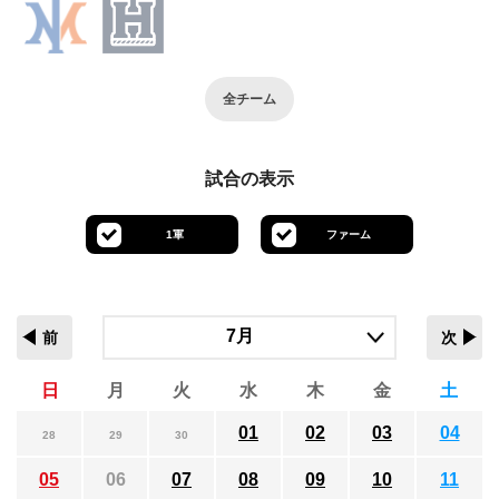
全チーム
試合の表示
1軍
ファーム
前
次
日
月
火
水
木
金
土
01
02
03
04
28
29
30
05
06
07
08
09
10
11