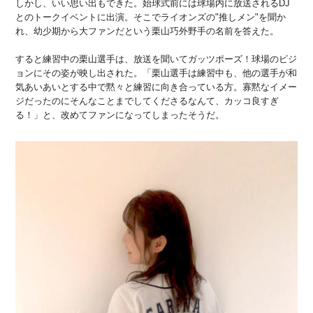
しかし、いい思い出もできた。始球式前には球場内に放送されるDJ
とのトークイベントに出演。そこでライオンズの"推しメン"を聞か
れ、幼少期から大ファンだという栗山巧外野手の名前を答えた。
すると練習中の栗山選手は、放送を聞いてガッツポーズ！球場のビジ
ョンにその姿が映し出された。「栗山選手は練習中も、他の選手が和
気あいあいとする中で黙々と練習に向き合っている方。寡黙なイメー
ジだったのにそんなことまでしてくださるなんて、カッコ良すぎ
る！」と、改めてファンになってしまったそうだ。