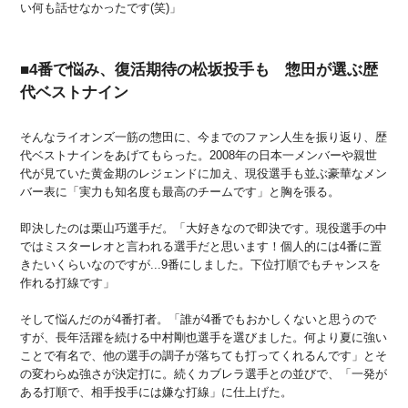
い何も話せなかったです(笑)」
■4番で悩み、復活期待の松坂投手も 惣田が選ぶ歴
代ベストナイン
そんなライオンズ一筋の惣田に、今までのファン人生を振り返り、歴
代ベストナインをあげてもらった。2008年の日本一メンバーや親世
代が見ていた黄金期のレジェンドに加え、現役選手も並ぶ豪華なメン
バー表に「実力も知名度も最高のチームです」と胸を張る。
即決したのは栗山巧選手だ。「大好きなので即決です。現役選手の中
ではミスターレオと言われる選手だと思います！個人的には4番に置
きたいくらいなのですが...9番にしました。下位打順でもチャンスを
作れる打線です」
そして悩んだのが4番打者。「誰が4番でもおかしくないと思うので
すが、長年活躍を続ける中村剛也選手を選びました。何より夏に強い
ことで有名で、他の選手の調子が落ちても打ってくれるんです」とそ
の変わらぬ強さが決定打に。続くカブレラ選手との並びで、「一発が
ある打順で、相手投手には嫌な打線」に仕上げた。