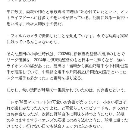
年に数度、両親や姉らと家族総出で観戦に出かけていたといい、メッ
トライフドームには多くの思い出が残っている。記憶に残る一番古い
思い出は、松坂大輔投手の姿だ。
「フィルムカメラで撮影したことを覚えています。今でも写真は実家
に残っているんじゃないかな」
そんな惣田の小学生時代は、2002年に伊原春樹監督の指揮のもとで
リーグ優勝を、2004年に伊東勤監督のもと日本一に輝くなど、強い
ライオンズの姿があった。惣田は「当時から栗山巧選手や中村剛也選
手が活躍していて、中島裕之選手や片岡易之(片岡治大)選手といった
スター選手も多かった」と当時を振り返る。
しかし、幼い惣田が球場で一番惹かれていたのは、お弁当だという。
「レオ(球団マスコット)の可愛いお弁当が売っていて、小さい頃はそ
れが楽しみだったんですよね」と可愛らしいエピソードも。きっかけ
はお弁当だったが、次第に野球自体に興味を持つようになり、28歳
の今はますますライオンズの応援にのめり込むように。球場に通うだ
けでなく、行けない日でも試合チェックは欠かさない。