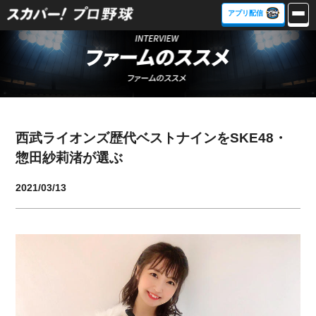
アプリ配信
西武ライオンズ歴代ベストナインをSKE48・
惣田紗莉渚が選ぶ
2021/03/13