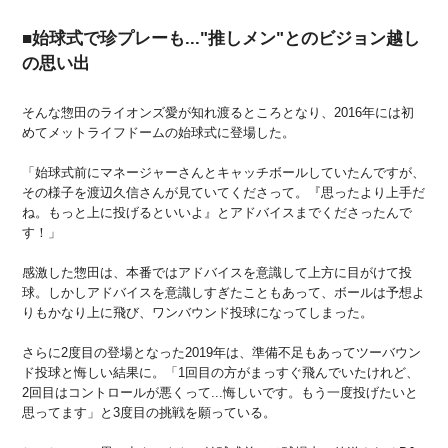
■始球式で珍プレーも..."推しメン"とのビジョン越し
の思い出
そんな惣田のライオンズ愛が知れ渡るところとなり、2016年には初
めてメットライフドームの始球式に登場した。
「始球式前にマネージャーさんとキャッチボールしていたんですが、
その様子を渡辺久信さんが見ていてくださって。『思ったより上手だ
ね。もっと上に投げるといいよ』とアドバイスまでくださったんで
す！」
感激した惣田は、本番ではアドバイスを意識して上方に目がけて投
球。しかしアドバイスを意識しすぎたこともあって、ボールは予想よ
りもかなり上に飛び、ワンバウンド投球になってしまった。
さらに2度目の登場となった2019年は、準備不足もあってツーバウン
ド投球と悔しい結果に。「1回目の方がまっすぐ飛んでいたけれど、
2回目はコントロールが悪くって...悔しいです。もう一度投げたいと
思ってます」と3度目の挑戦を願っている。