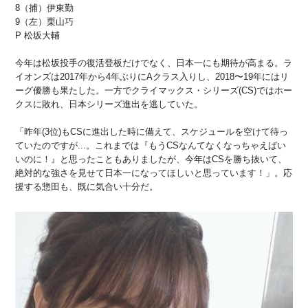
8（捕）伊東勤
9（左）栗山巧
P 松坂大輔
今年は松坂投手の復活登板だけでなく、日本一にも期待が高まる。ラ
イオンズは2017年から4年ぶりにAクラス入りし、2018〜19年にはリ
ーグ優勝も果たした。一方でクライマックス・シリーズ(CS)ではホー
クスに敗れ、日本シリーズ進出を逃していた。
「昨年(3位)もCSに進出した時に備えて、スケジュールを空けて待っ
ていたのですが...。これまでは『もうCSなんてなくなっちゃえばい
いのに！』と思ったこともありましたが、今年はCSを勝ち抜いて、
絶対的な強さを見せて日本一になってほしいと思っています！」。応
援する惣田も、既に気合い十分だ。