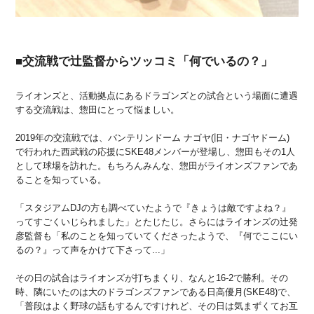
■交流戦で辻監督からツッコミ「何でいるの？」
ライオンズと、活動拠点にあるドラゴンズとの試合という場面に遭遇
する交流戦は、惣田にとって悩ましい。
2019年の交流戦では、バンテリンドーム ナゴヤ(旧・ナゴヤドーム)
で行われた西武戦の応援にSKE48メンバーが登場し、惣田もその1人
として球場を訪れた。もちろんみんな、惣田がライオンズファンであ
ることを知っている。
「スタジアムDJの方も調べていたようで『きょうは敵ですよね？』
ってすごくいじられました」とたじたじ。さらにはライオンズの辻発
彦監督も「私のことを知っていてくださったようで、『何でここにい
るの？』って声をかけて下さって...」
その日の試合はライオンズが打ちまくり、なんと16-2で勝利。その
時、隣にいたのは大のドラゴンズファンである日高優月(SKE48)で、
「普段はよく野球の話もするんですけれど、その日は気まずくてお互