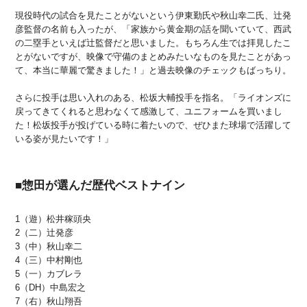
現役時代の試合を見たことがないという伊東勤氏や秋山幸二氏、辻発
彦監督の名前も入ったが、「家族から黄金期の話を聞いていて、西武
の二塁手といえば辻監督だと思いました。もちろん生では拝見したこ
とがないですが、映像で守備のまとめみたいなものを見たことがあっ
て、本当に華麗で驚きました！」と過去映像のチェックもばっちり。
さらに投手は思い入れのある、松坂大輔投手を指名。「ライオンズに
戻ってきてくれると思わなくて感激して、ユニフォームを買いまし
た！松坂投手が投げている時に着たいので、ぜひまた球場で活躍して
いる姿が見たいです！」
■惣田が選んだ歴代ベストナイン
1（遊）松井稼頭央
2（二）辻発彦
3（中）秋山幸二
4（三）中村剛也
5（一）カブレラ
6（DH）中島宏之
7（右）秋山翔吾