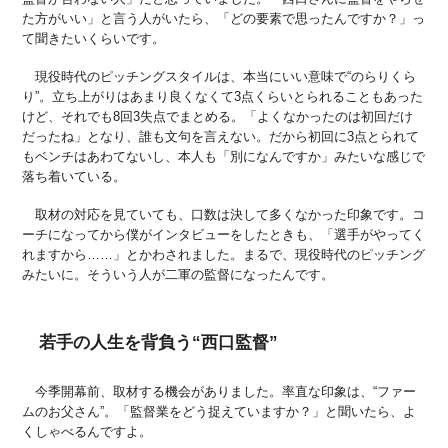
た方がいい」と言う人がいたら、「どの要素で思ったんですか？」っ
て聞きたいくらいです。
現役時代のピッチングスタイルは、本当にいい意味で“のらりくら
り”。立ち上がりはあまり良くなくて3点くらいとられることもあった
けど、それでも8回3失点でまとめる。「よくなかったのは初回だけ
だったね」となり、誰も文句を言えない。だから初回に3点とられて
もベンチはあわてないし、本人も「別になんですか」みたいな感じで
落ち着いている。
取材の対応を見ていても、口数は決して多くなかった印象です。コ
ーチになってから僕がインタビューをしたときも、「選手がやってく
れますから……」とかわされました。まるで、現役時代のピッチング
みたいに。そういう人が二軍の監督になったんです。
若手の人生を背負う“西口監督”
今季開幕前、取材する機会がありました。率直な印象は、“ファー
ムのお父さん”。「監督業をどう捉えていますか？」と聞いたら、よ
くしゃべるんですよ。