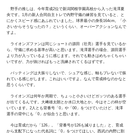
野手の推しは、今年育成2位で新潟関根学園高校から入った滝澤夏
央です。1月の新人合同自主トレで内野守備の練習を見ていると、と
にかくスピード感にあふれていました。球界最小の身長164cm。「小
さいからそうなったの？」というくらい、オーバーアクションなんで
すよ。
ライオンズファンは同じショートの源田（壮亮）選手を見ているか
ら、守備に求める基準が高いと思います。滝澤選手の場合、源田選手
より力が入っているように感じます。それでも動きはめちゃくちゃい
いですが、力が抜ければもっと洗練されてくるはずです。
バッティングは大振りしないで、シュアな感じ。軸もブレないで振
れている感じがします。これはいいですよ。なんで育成枠なのかなと
思うくらいです。
ライオンズは何年か周期で、ちょっと小さいけどガッツのある選手
が出てくるんです。大﨑雄太朗とか水口大地とか。今はそこの枠が空
いています。2人とも背番号「0」や「00」をつけていたけど、滝澤
選手の背中にも「0」が似合うと思います。
今は育成だから「126」。「背番号が126も減りました」と、育成
から支配下になった代名詞に「0」をつけてほしい。西武の内野に割