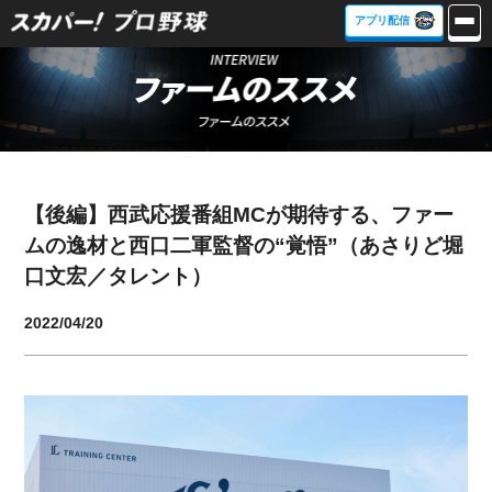
アプリ配信
【後編】西武応援番組MCが期待する、ファー
ムの逸材と西口二軍監督の“覚悟”（あさりど堀
口文宏／タレント）
2022/04/20