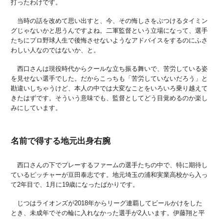
打ったわけです。
当時の話を改めて思い出すと、今、その悔しさをぶつけるタイミン
グじゃないかと思うんですよね。二軍監督という立場になって、選手
たちにプロ野球人生で後悔させないようなアドバイスをするのにふさ
わしい人なのではないか、と。
西口さんは現役時代からクールな立ち振る舞いで、苦労している姿
を見せない選手でした。だからこっちも「苦労していないだろう」と
勘違いしちゃうけど、本人の中では大変なことをいろいろ乗り越えて
きたはずです。そういう意味でも、監督としてどう目覚めるのか楽し
みにしています。
名前で得する地元出身右腕
西口さんの下でプレーするファームの選手たちの中で、特に期待し
ているピッチャーが豆田泰志です。地元埼玉の浦和実業高校から入っ
て2年目で、1月に19歳になったばかりです。
じつはライオンズが2018年からリーグ連覇してビールかけをした
とき、未成年でその輪に入れなかった選手が2人います。伊藤翔と平