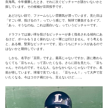
良海馬。今年優勝したとき、それに次ぐピッチャーが誰かいないかと
探しています。その候補が豆田投手です。
あどけない顔で、ファームらしい雰囲気が漂っています。見た目は
「すごい球、投げるの？」っていう感じで、制球で勝負するタイプ。
「あっ、そうなのね。これは面白いな」っていうピッチャーです。
ドラフトでは速い球を投げるピッチャーが多く指名される傾向にあ
るけど、ボールをうまく操れないと一軍には行けません。そう考える
と、ある種、堅実なピッチャーです。近いうちにチャンスがあるので
はないかと期待しています。
しかも、名字が「豆田」ですよ。最高じゃないですか。誰に教わら
なくても「豆ちゃん」って言いたくなる。さらに顔を見たら、「豆ち
ゃん」そのものです。そんな人、なかなかいないじゃないですか。名
前が得しています。球場で見ていると、「豆ちゃん！」って大声で言
いたくなる。今はコロナ禍だから、言えないけど……。