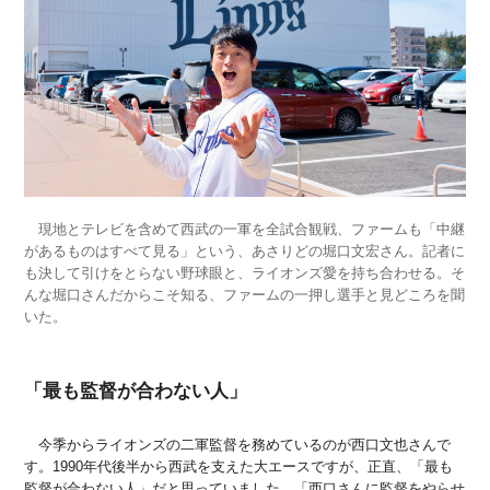
現地とテレビを含めて西武の一軍を全試合観戦、ファームも「中継
があるものはすべて見る」という、あさりどの堀口文宏さん。記者に
も決して引けをとらない野球眼と、ライオンズ愛を持ち合わせる。そ
んな堀口さんだからこそ知る、ファームの一押し選手と見どころを聞
いた。
「最も監督が合わない人」
今季からライオンズの二軍監督を務めているのが西口文也さんで
す。1990年代後半から西武を支えた大エースですが、正直、「最も
監督が合わない人」だと思っていました。「西口さんに監督をやらせ