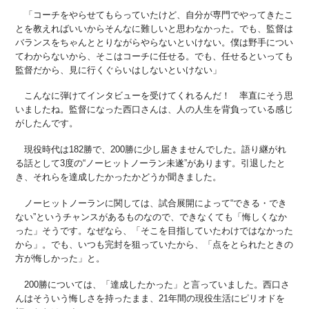
「コーチをやらせてもらっていたけど、自分が専門でやってきたこ
とを教えればいいからそんなに難しいと思わなかった。でも、監督は
バランスをちゃんととりながらやらないといけない。僕は野手につい
てわからないから、そこはコーチに任せる。でも、任せるといっても
監督だから、見に行くぐらいはしないといけない」
こんなに弾けてインタビューを受けてくれるんだ！ 率直にそう思
いましたね。監督になった西口さんは、人の人生を背負っている感じ
がしたんです。
現役時代は182勝で、200勝に少し届きませんでした。語り継がれ
る話として3度の“ノーヒットノーラン未遂”があります。引退したと
き、それらを達成したかったかどうか聞きました。
ノーヒットノーランに関しては、試合展開によって“できる・でき
ない”というチャンスがあるものなので、できなくても「悔しくなか
った」そうです。なぜなら、「そこを目指していたわけではなかった
から」。でも、いつも完封を狙っていたから、「点をとられたときの
方が悔しかった」と。
200勝については、「達成したかった」と言っていました。西口さ
んはそういう悔しさを持ったまま、21年間の現役生活にピリオドを