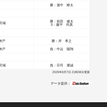
勝：瀧中 瞭太
勝：前田 健太
宮城
S：藤平 尚真
神戸
勝：岸 孝之
神戸
負：中込 陽翔
宮城
負：荘司 康誠
2026年8月7日 21時38分更新
データ提供：