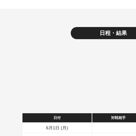
日程・結果
日付
対戦相手
6月1日 (月)