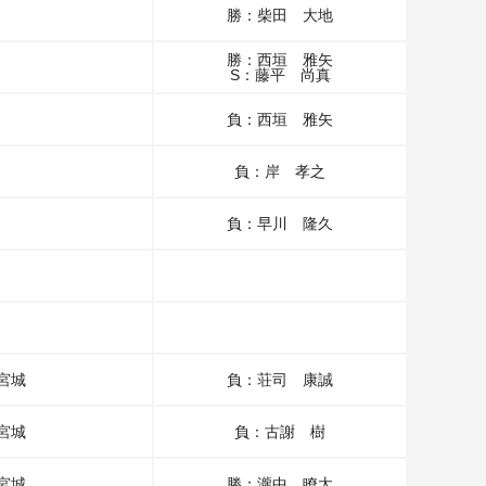
勝：柴田 大地
勝：西垣 雅矢
S：藤平 尚真
負：西垣 雅矢
負：岸 孝之
負：早川 隆久
宮城
負：荘司 康誠
宮城
負：古謝 樹
宮城
勝：瀧中 瞭太