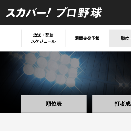
放送・配信
週間先発予報
順位
スケジュール
順位表
打者成