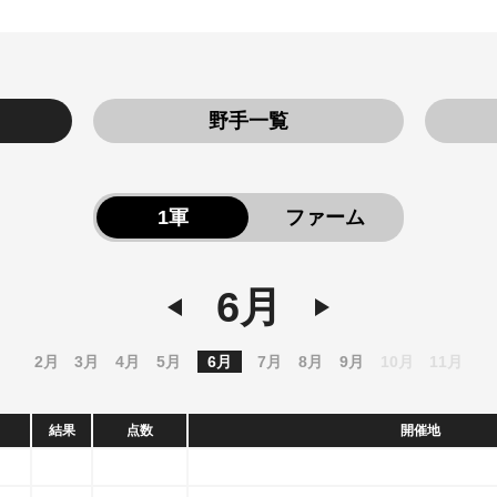
野手一覧
1軍
ファーム
6月
2月
3月
4月
5月
6月
7月
8月
9月
10月
11月
結果
点数
開催地