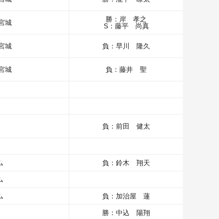
勝：岸 孝之
宮城
S：藤平 尚真
宮城
負：早川 隆久
宮城
負：藤井 聖
負：前田 健太
ム
負：鈴木 翔天
ム
ム
負：加治屋 蓮
勝：中込 陽翔