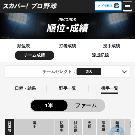
アプリ配信
順位表
打者成績
投手成績
チーム成績
達成記録
チームセレクト
：
日程・結果
野手一覧
投手一覧
1軍
ファーム