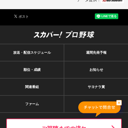
41
加治屋 蓮
3.66
34
0
0
0
2
47
藤井 聖
3.69
8
0
0
0
1
17
古謝 樹
4.07
13
1
0
0
1
19
荘司 康誠
4.24
17
0
0
0
5
放送・配信スケジュール
週間先発予報
15
コントレラス
4.50
4
0
0
0
0
40
江原 雅裕
4.50
1
0
0
0
0
順位・成績
お知らせ
22
ウレーニャ
4.81
10
0
0
0
2
関連番組
サヨナラ賞
71
柴田 大地
4.82
26
0
0
0
2
13
藤原 聡大
5.40
12
0
0
0
0
ファーム
契約者特典
49
西垣 雅矢
5.68
30
0
0
0
3
56
鈴木 翔天
5.73
25
0
0
0
0