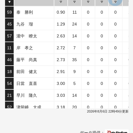
59
泰 勝利
0.90
11
0
0
0
2
45
九谷 瑠
1.29
24
0
0
0
1
57
瀧中 瞭太
2.63
14
0
0
0
5
11
岸 孝之
2.72
7
0
0
0
3
46
藤平 尚真
2.73
35
0
0
0
0
18
前田 健太
2.91
9
0
0
0
2
54
日當 直喜
3.00
5
0
0
0
0
21
早川 隆久
3.03
14
0
0
0
4
52
津留崎 大成
3.18
20
0
0
0
0
2026年8月6日 22時49分更新
43
宋 家豪
3.21
17
0
0
0
2
29
田中 千晴
3.45
18
0
0
0
1
データ提供：