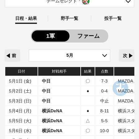
チームセレクト
日程・結果
野手一覧
投手一覧
1軍
ファーム
前
次
日付
対戦相手
結果
点数
5月1日 (金)
中日
〇
7-3
MAZDA 
5月2日 (土)
中日
●
0-4
MAZDA 
5月3日 (日)
中日
中止
MAZDA 
5月4日 (月)
横浜DeNA
●
8-11
横浜スタ
5月5日 (火)
横浜DeNA
△
5-5
横浜スタ
5月6日 (水)
横浜DeNA
〇
10-0
横浜スタ