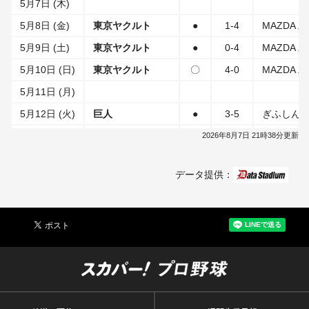
5月7日 (木)
5月8日 (金)
東京ヤクルト
●
1-4
MAZDA 
5月9日 (土)
東京ヤクルト
●
0-4
MAZDA 
5月10日 (日)
東京ヤクルト
〇
4-0
MAZDA 
5月11日 (月)
5月12日 (火)
巨人
●
3-5
ぎふしん
5月13日 (水)
巨人
●
2-4
セーレン
2026年8月7日 21時38分更新
5月14日 (木)
データ提供：
5月15日 (金)
阪神
〇
2-0
阪神甲子
5月16日 (土)
阪神
●
1-3
阪神甲子
5月17日 (日)
阪神
〇
1-0
阪神甲子
5月18日 (月)
5月19日 (火)
横浜DeNA
〇
3-1
MAZDA 