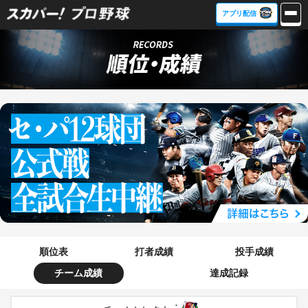
アプリ配信
順位表
打者成績
投手成績
チーム成績
達成記録