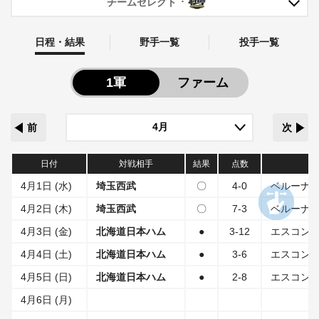
チームセレクト
日程・結果
野手一覧
投手一覧
1軍
ファーム
前
次
日付
対戦相手
結果
点数
4月1日 (水)
埼玉西武
〇
4-0
ベルーナ
4月2日 (木)
埼玉西武
〇
7-3
ベルーナ
4月3日 (金)
北海道日本ハム
●
3-12
エスコンフ
4月4日 (土)
北海道日本ハム
●
3-6
エスコンフ
4月5日 (日)
北海道日本ハム
●
2-8
エスコンフ
4月6日 (月)