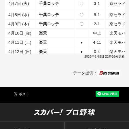
4月7日 (火)
千葉ロッテ
〇
3-1
京セラド
4月8日 (水)
千葉ロッテ
〇
9-1
京セラド
4月9日 (木)
千葉ロッテ
〇
2-1
京セラド
4月10日 (金)
楽天
中止
楽天モバイ
4月11日 (土)
楽天
●
4-11
楽天モバイ
4月12日 (日)
楽天
●
0-4
楽天モバイ
2026年8月5日 21時26分更新
4月13日 (月)
4月14日 (火)
埼玉西武
〇
5-1
京セラド
データ提供：
4月15日 (水)
埼玉西武
〇
3-1
京セラド
4月16日 (木)
埼玉西武
〇
7-1
京セラド
4月17日 (金)
福岡ソフトバンク
〇
13-4
みずほPa
4月18日 (土)
福岡ソフトバンク
●
0-7
みずほPa
4月19日 (日)
福岡ソフトバンク
〇
2-1
みずほPa