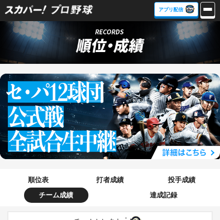
アプリ配信
順位表
打者成績
投手成績
チーム成績
達成記録