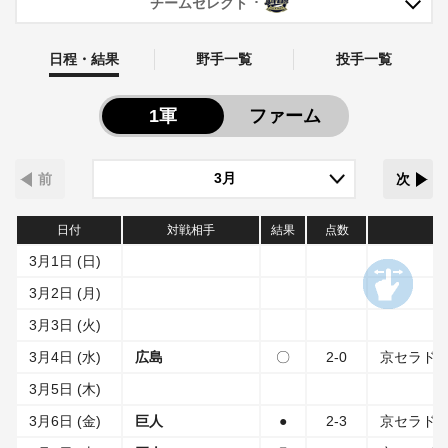
チームセレクト
日程・結果
野手一覧
投手一覧
1軍
ファーム
前
次
日付
対戦相手
結果
点数
3月1日 (日)
3月2日 (月)
3月3日 (火)
3月4日 (水)
広島
〇
2-0
京セラド
3月5日 (木)
3月6日 (金)
巨人
●
2-3
京セラド