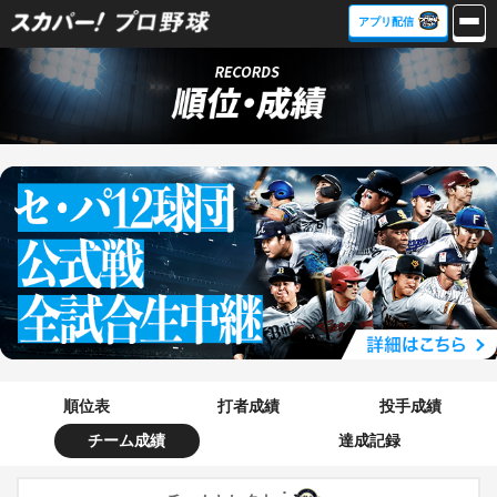
アプリ配信
順位表
打者成績
投手成績
チーム成績
達成記録