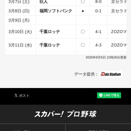
3月7日 (土)
巨人
〇
8-0
京セラド
3月8日 (日)
福岡ソフトバンク
●
0-1
京セラド
3月9日 (月)
3月10日 (火)
千葉ロッテ
〇
4-1
ZOZOマ
3月11日 (水)
千葉ロッテ
〇
4-3
ZOZOマ
3月12日 (木)
2026年8月5日 21時26分更新
3月13日 (金)
東京ヤクルト
●
0-11
明治神宮
データ提供：
3月14日 (土)
東京ヤクルト
〇
4-0
明治神宮
3月15日 (日)
東京ヤクルト
△
3-3
明治神宮
3月16日 (月)
3月17日 (火)
広島
〇
2-1
京セラド
3月18日 (水)
広島
〇
3-2
京セラド
3月19日 (木)