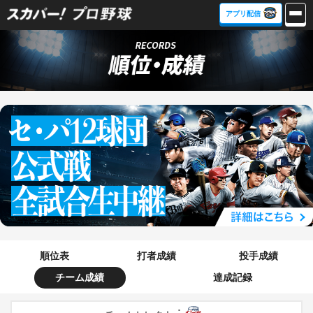
アプリ配信
順位表
打者成績
投手成績
チーム成績
達成記録