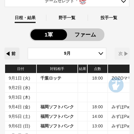
チームセレクト
日程・結果
野手一覧
投手一覧
1軍
ファーム
前
次
日付
対戦相手
結果
点数
9月1日 (火)
千葉ロッテ
18:00
ZOZOマ
9月2日 (水)
9月3日 (木)
9月4日 (金)
福岡ソフトバンク
18:00
みずほPay
9月5日 (土)
福岡ソフトバンク
14:00
みずほPay
9月6日 (日)
福岡ソフトバンク
13:00
みずほPay