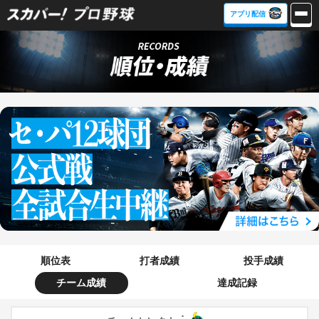
アプリ配信
順位表
打者成績
投手成績
チーム成績
達成記録