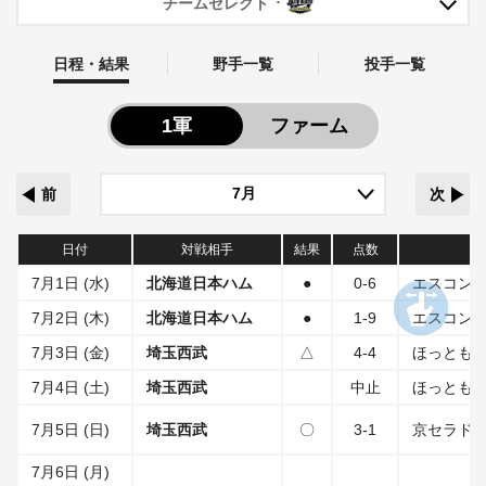
チームセレクト
日程・結果
野手一覧
投手一覧
1軍
ファーム
前
次
日付
対戦相手
結果
点数
7月1日 (水)
北海道日本ハム
●
0-6
エスコンフ
7月2日 (木)
北海道日本ハム
●
1-9
エスコンフ
7月3日 (金)
埼玉西武
△
4-4
ほっとも
7月4日 (土)
埼玉西武
中止
ほっとも
7月5日 (日)
埼玉西武
〇
3-1
京セラド
7月6日 (月)