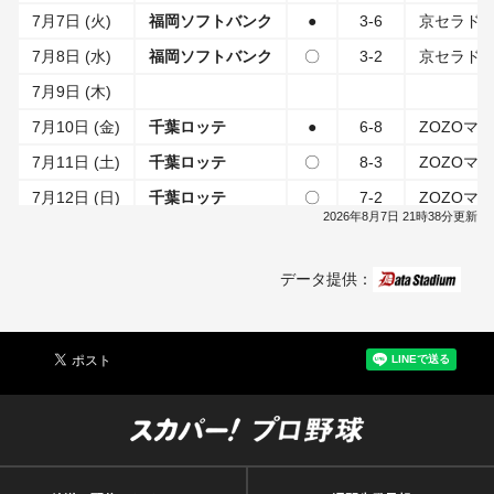
7月7日 (火)
福岡ソフトバンク
●
3-6
京セラド
7月8日 (水)
福岡ソフトバンク
〇
3-2
京セラド
7月9日 (木)
7月10日 (金)
千葉ロッテ
●
6-8
ZOZOマ
7月11日 (土)
千葉ロッテ
〇
8-3
ZOZOマ
7月12日 (日)
千葉ロッテ
〇
7-2
ZOZOマ
2026年8月7日 21時38分更新
7月13日 (月)
7月14日 (火)
楽天
●
1-3
楽天モバイ
データ提供：
7月15日 (水)
楽天
●
2-3
楽天モバイ
7月16日 (木)
楽天
●
8-12
楽天モバイ
7月17日 (金)
7月18日 (土)
北海道日本ハム
●
0-7
京セラド
7月19日 (日)
北海道日本ハム
●
1-5
京セラド
7月20日 (月)
北海道日本ハム
〇
3-0
京セラド