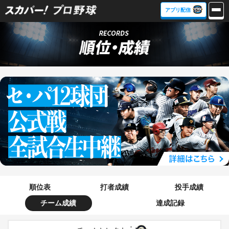
アプリ配信
順位表
打者成績
投手成績
チーム成績
達成記録