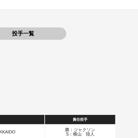
投手一覧
責任投手
勝：ジャクソン
KAIDO
S：横山 陸人