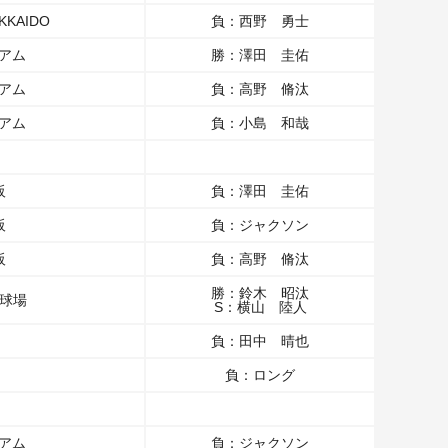
KAIDO
負：西野 勇士
ジアム
勝：澤田 圭佑
ジアム
負：高野 脩汰
ジアム
負：小島 和哉
阪
負：澤田 圭佑
阪
負：ジャクソン
阪
負：高野 脩汰
勝：鈴木 昭汰
球場
S：横山 陸人
負：田中 晴也
負：ロング
ジアム
負：ジャクソン