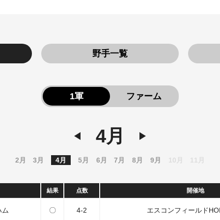
野手一覧
1軍
ファーム
4月
2月
3月
4月
5月
6月
7月
8月
9月
10月
11月
結果
点数
開催地
ハム
〇
4-2
エスコンフィールドHOK