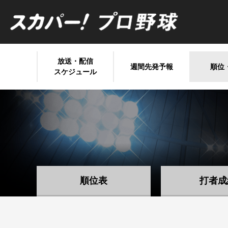
放送・配信
週間先発予報
順位
スケジュール
順位表
打者成