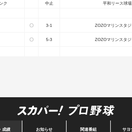
ンク
中止
平和リース球場
〇
3-1
ZOZOマリンスタ
〇
5-3
ZOZOマリンスタ
・成績
お知らせ
関連番組
サヨ