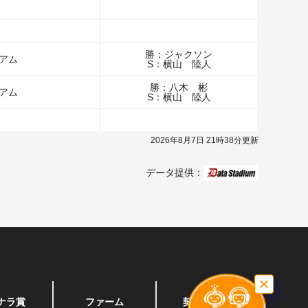
勝：ジャクソン
ジアム
S：横山 陸人
勝：八木 彬
ジアム
S：横山 陸人
2026年8月7日 21時38分更新
データ提供：
ナラ賞
ファーム
契約者特典