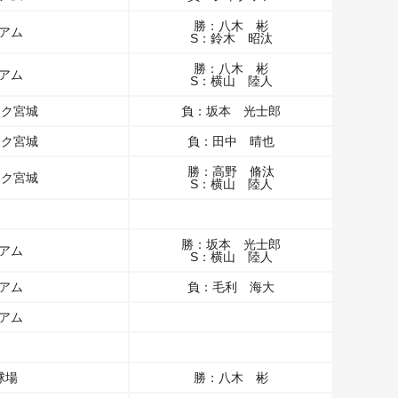
勝：八木 彬
ジアム
S：鈴木 昭汰
勝：八木 彬
ジアム
S：横山 陸人
ーク宮城
負：坂本 光士郎
ーク宮城
負：田中 晴也
勝：高野 脩汰
ーク宮城
S：横山 陸人
勝：坂本 光士郎
ジアム
S：横山 陸人
ジアム
負：毛利 海大
ジアム
球場
勝：八木 彬