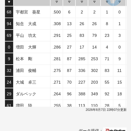
68
宇都宮 葵星
.500
6
2
2
1
0
94
知念 大成
.308
13
26
26
8
1
69
平山 功太
.291
25
83
79
23
3
0
増田 大輝
.286
27
17
14
4
0
9
松本 剛
.281
87
285
253
71
9
32
浦田 俊輔
.275
87
336
302
83
11
24
大城 卓三
.271
70
227
203
55
15
29
ダルベック
.264
96
388
349
92
18
61
増田 陸
.255
38
113
110
28
5
2026年8月7日 22時07分更新
44
佐々木 俊輔
.253
80
245
221
56
15
35
泉口 友汰
.247
85
334
296
73
13
データ提供：