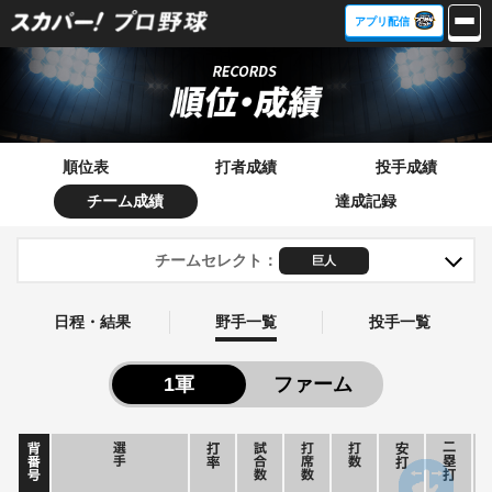
アプリ配信
順位表
打者成績
投手成績
チーム成績
達成記録
チームセレクト
：
日程・結果
野手一覧
投手一覧
1軍
ファーム