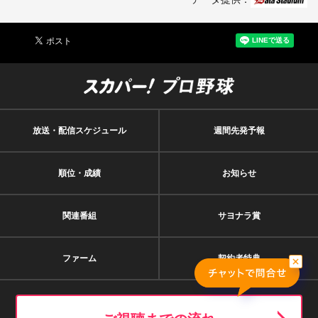
95
笹原 操希
.246
26
73
69
17
6
23
石塚 裕惺
.244
13
49
45
11
1
2
吉川 尚輝
.243
40
144
136
33
3
27
岸田 行倫
.240
55
192
171
41
4
放送・配信スケジュール
週間先発予報
13
キャベッジ
.239
91
333
310
74
13
33
小濱 佑斗
.213
21
51
47
10
1
順位・成績
お知らせ
67
山瀬 慎之助
.200
10
20
20
4
1
関連番組
サヨナラ賞
51
浅野 翔吾
.185
9
28
27
5
1
40
中山 礼都
.182
35
99
88
16
5
ファーム
契約者特典
5
門脇 誠
.160
58
57
50
8
2
8
丸 佳浩
.155
45
81
71
11
2